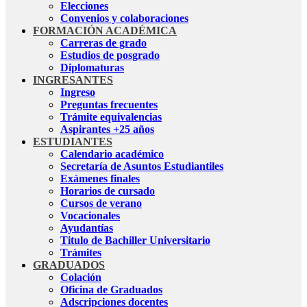
Elecciones
Convenios y colaboraciones
FORMACIÓN ACADÉMICA
Carreras de grado
Estudios de posgrado
Diplomaturas
INGRESANTES
Ingreso
Preguntas frecuentes
Trámite equivalencias
Aspirantes +25 años
ESTUDIANTES
Calendario académico
Secretaría de Asuntos Estudiantiles
Exámenes finales
Horarios de cursado
Cursos de verano
Vocacionales
Ayudantías
Titulo de Bachiller Universitario
Trámites
GRADUADOS
Colación
Oficina de Graduados
Adscripciones docentes