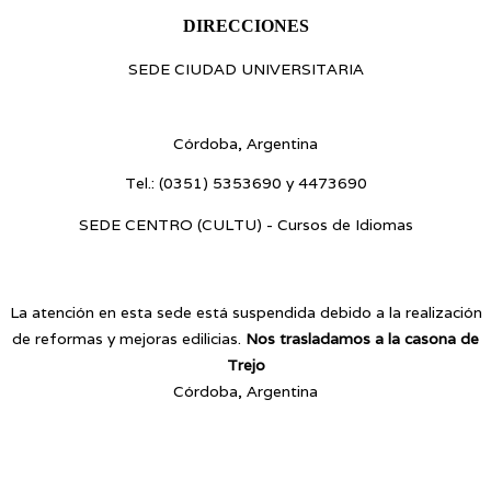
DIRECCIONES
SEDE CIUDAD UNIVERSITARIA
Blvr. Enrique Barros s/n - Ciudad Universitaria
Córdoba, Argentina
Tel.:
(0351) 5353690 y 4473690
SEDE CENTRO (CULTU) - Cursos de Idiomas
Av. Vélez Sarsfield 187 - Centro
La atención en esta sede está suspendida debido a la realización
de reformas y mejoras edilicias.
Nos trasladamos a la casona de
Trejo
Córdoba, Argentina