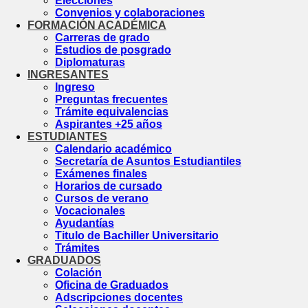
Elecciones
Convenios y colaboraciones
FORMACIÓN ACADÉMICA
Carreras de grado
Estudios de posgrado
Diplomaturas
INGRESANTES
Ingreso
Preguntas frecuentes
Trámite equivalencias
Aspirantes +25 años
ESTUDIANTES
Calendario académico
Secretaría de Asuntos Estudiantiles
Exámenes finales
Horarios de cursado
Cursos de verano
Vocacionales
Ayudantías
Titulo de Bachiller Universitario
Trámites
GRADUADOS
Colación
Oficina de Graduados
Adscripciones docentes