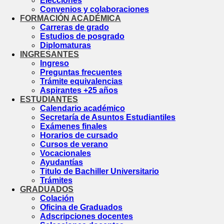
Elecciones
Convenios y colaboraciones
FORMACIÓN ACADÉMICA
Carreras de grado
Estudios de posgrado
Diplomaturas
INGRESANTES
Ingreso
Preguntas frecuentes
Trámite equivalencias
Aspirantes +25 años
ESTUDIANTES
Calendario académico
Secretaría de Asuntos Estudiantiles
Exámenes finales
Horarios de cursado
Cursos de verano
Vocacionales
Ayudantías
Titulo de Bachiller Universitario
Trámites
GRADUADOS
Colación
Oficina de Graduados
Adscripciones docentes