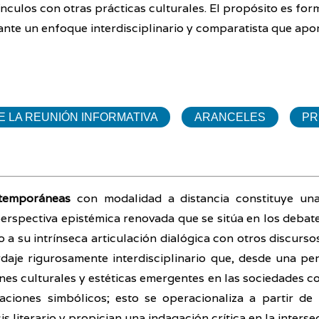
 vínculos con otras prácticas culturales. El propósito es fo
te un enfoque interdisciplinario y comparatista que apor
 LA REUNIÓN INFORMATIVA
ARANCELES
PR
ntemporáneas
con modalidad a distancia constituye una 
erspectiva epistémica renovada que se sitúa en los debat
a su intrínseca articulación dialógica con otros discurso
rdaje rigurosamente interdisciplinario que, desde una pe
ones culturales y estéticas emergentes en las sociedades c
iones simbólicos; esto se operacionaliza a partir de 
 literario y propician una indagación crítica en la interse