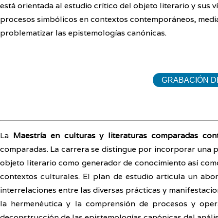
está orientada al estudio crítico del objeto literario y sus
procesos simbólicos en contextos contemporáneos, median
problematizar las epistemologías canónicas.
GRABACIÓN DE
La
Maestría en culturas y literaturas comparadas co
comparadas. La carrera se distingue por incorporar una p
objeto literario como generador de conocimiento así como 
contextos culturales. El plan de estudio articula un abo
interrelaciones entre las diversas prácticas y manifestaci
la hermenéutica y la comprensión de procesos y operac
deconstrucción de las epistemologías canónicas del análisis