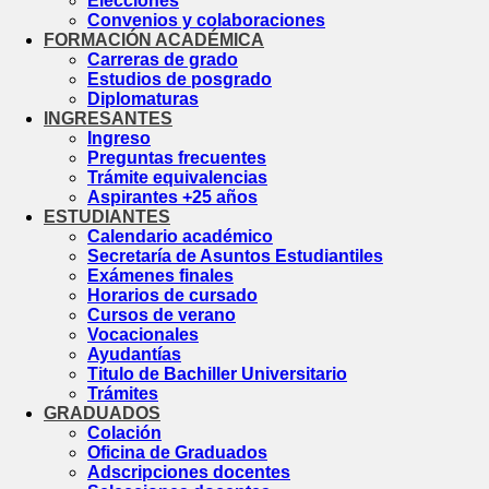
Elecciones
Convenios y colaboraciones
FORMACIÓN ACADÉMICA
Carreras de grado
Estudios de posgrado
Diplomaturas
INGRESANTES
Ingreso
Preguntas frecuentes
Trámite equivalencias
Aspirantes +25 años
ESTUDIANTES
Calendario académico
Secretaría de Asuntos Estudiantiles
Exámenes finales
Horarios de cursado
Cursos de verano
Vocacionales
Ayudantías
Titulo de Bachiller Universitario
Trámites
GRADUADOS
Colación
Oficina de Graduados
Adscripciones docentes