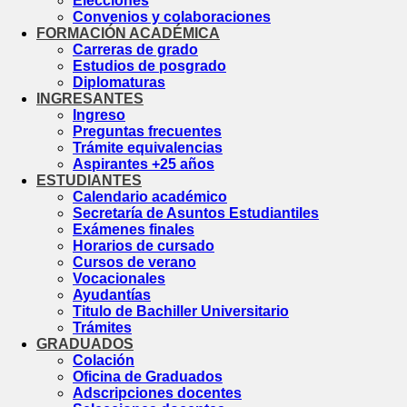
Elecciones
Convenios y colaboraciones
FORMACIÓN ACADÉMICA
Carreras de grado
Estudios de posgrado
Diplomaturas
INGRESANTES
Ingreso
Preguntas frecuentes
Trámite equivalencias
Aspirantes +25 años
ESTUDIANTES
Calendario académico
Secretaría de Asuntos Estudiantiles
Exámenes finales
Horarios de cursado
Cursos de verano
Vocacionales
Ayudantías
Titulo de Bachiller Universitario
Trámites
GRADUADOS
Colación
Oficina de Graduados
Adscripciones docentes