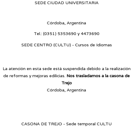
SEDE CIUDAD UNIVERSITARIA
Blvr. Enrique Barros s/n - Ciudad Universitaria
Córdoba, Argentina
Tel.:
(0351) 5353690 y 4473690
SEDE CENTRO (CULTU) - Cursos de Idiomas
Av. Vélez Sarsfield 187 - Centro
La atención en esta sede está suspendida debido a la realización
de reformas y mejoras edilicias.
Nos trasladamos a la casona de
Trejo
Córdoba, Argentina
CASONA DE TREJO - Sede temporal CULTU