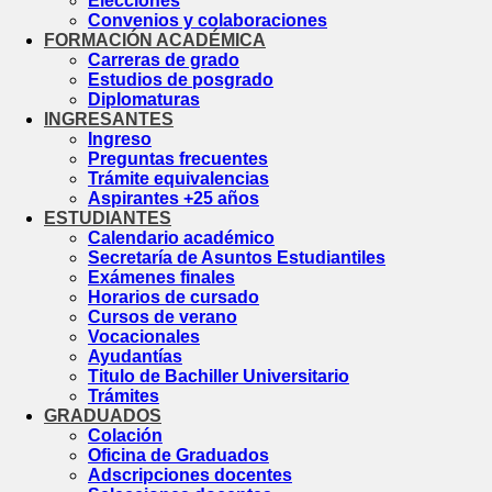
Elecciones
Convenios y colaboraciones
FORMACIÓN ACADÉMICA
Carreras de grado
Estudios de posgrado
Diplomaturas
INGRESANTES
Ingreso
Preguntas frecuentes
Trámite equivalencias
Aspirantes +25 años
ESTUDIANTES
Calendario académico
Secretaría de Asuntos Estudiantiles
Exámenes finales
Horarios de cursado
Cursos de verano
Vocacionales
Ayudantías
Titulo de Bachiller Universitario
Trámites
GRADUADOS
Colación
Oficina de Graduados
Adscripciones docentes